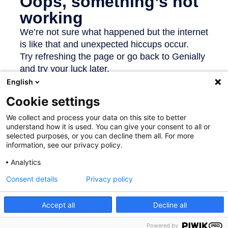
English
Cookie settings
We collect and process your data on this site to better
Cookie-instellingen
understand how it is used. You can give your consent to all or
Disclaimer
selected purposes, or you can decline them all. For more
information, see our privacy policy.
Cookies
Toegankelijkheid
Analytics
Aanmelden
Consent details
Privacy policy
Contact
:
onderwijs@UGent.be
Accept all
Decline all
©
2026
Universiteit Gent
Powered by